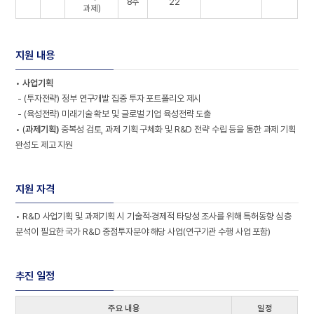
8주
22
과제)
지원 내용
•
사업기획
- (투자전략) 정부 연구개발 집중 투자 포트폴리오 제시
- (육성전략) 미래기술 확보 및 글로벌 기업 육성전략 도출
• (
과제기획)
중복성 검토, 과제 기획 구체화 및 R&D 전략 수립 등을 통한 과제 기획
완성도 제고 지원
지원 자격
• R&D 사업기획 및 과제기획 시 기술적·경제적 타당성 조사를 위해 특허동향 심층
분석이 필요한 국가 R&D 중점투자분야 해당 사업(연구기관 수행 사업 포함)
추진 일정
주요 내용
일정