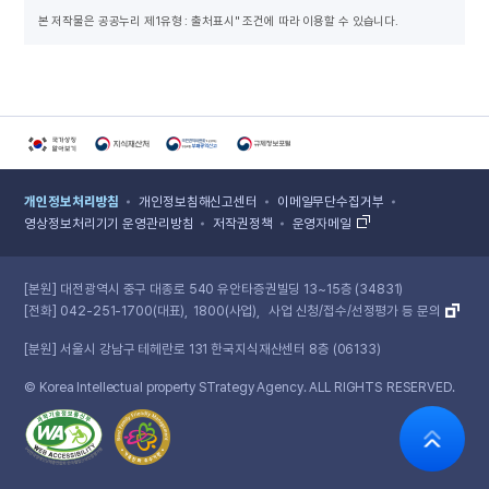
업
본 저작물은 공공누리 제1유형 : 출처표시" 조건에 따라 이용할 수 있습니다.
:
번
호,
제
목,
등
록
국가상징알아보기 홈페이지 새 창 열림
지식재산처 홈페이지 새 창 열림
국민권익위원회 홈페이지 새 창 열림
규제정보포털 홈페이지 새 창 열림
일,
조
개인정보처리방침
개인정보침해신고센터
이메일무단수집거부
회
영상정보처리기기 운영관리방침
저작권정책
운영자메일
수,
다
운
[본원]
대전광역시 중구 대종로 540 유안타증권빌딩 13~15층 (34831)
로
[전화]
042-251-1700(대표)
1800(사업)
사업 신청/접수/선정평가 등 문의
드,
미
[분원]
서울시 강남구 테헤란로 131 한국지식재산센터 8층 (06133)
리
보
© Korea Intellectual property STrategy Agency. ALL RIGHTS RESERVED.
기
에
따
른
게