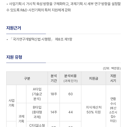
• 사업기획 시 거시적 육성 방향을 구체화하고
,
과제기획 시 세부 연구 방향을 설정할
수 있도록 R&D
사전기획의 특허 지원체계 강화
지원근거
•
「
국가연구개발혁신법 시행령
」
제8조 제1항
지원 유형
(단위: 백만원)
분석
분석비용
지원
구분
지원금
기간
시기
(과제 단가)
A타입
(기술군
18주
60
분석)
연중
사업
수시
기획
B타입
지식재산처
(예산
(중대형
14주
44
50% 지원
소진시
과제
과제)
접수
기획
마감)
C타입(소형