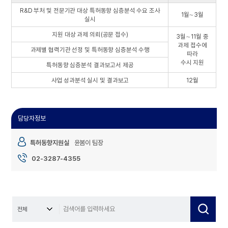
R&D 부처 및 전문기관 대상 특허동향 심층분석 수요 조사
1월∼3월
실시
지원 대상 과제 의뢰(공문 접수)
3월∼11월 중
과제 접수에
과제별 협력기관 선정 및 특허동향 심층분석 수행
따라
수시 지원
특허동향 심층분석 결과보고서 제공
사업 성과분석 실시 및 결과보고
12월
담당자정보
특허동향지원실
윤봄이 팀장
02-3287-4355