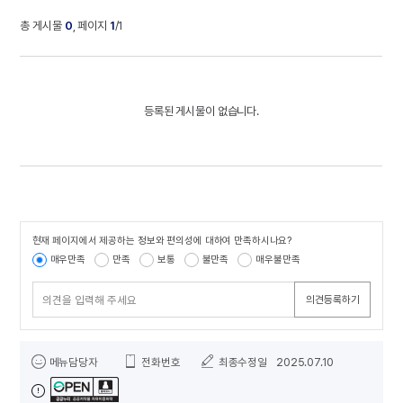
총 게시물
0
, 페이지
1
/1
지
식
재
산
등록된 게시물이 없습니다.
정
보
활
용
국
가
R
&
현재 페이지에서 제공하는 정보와 편의성에 대하여 만족하시나요?
콘텐츠 만족도 조사
D
매우만족
만족
보통
불만족
매우불만족
특
허
의견등록하기
동
향
심
담당자 정보
층
메뉴담당자
전화번호
최종수정일
2025.07.10
분
석
사