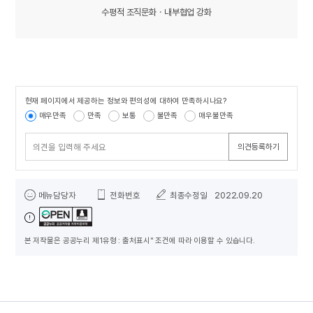
수평적 조직문화ㆍ내부협업 강화
현재 페이지에서 제공하는 정보와 편의성에 대하여 만족하시나요?
콘텐츠 만족도 조사
매우만족
만족
보통
불만족
매우불만족
의견등록하기
담당자 정보
메뉴담당자
전화번호
최종수정일
2022.09.20
본 저작물은 공공누리 제1유형 : 출처표시" 조건에 따라 이용할 수 있습니다.