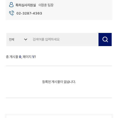
특허심사지원실
이정훈 팀장
02-3287-4363
총 게시물
0
, 페이지
1
/1
지
식
재
산
등록된 게시물이 없습니다.
심
사
지
원
특
허
심