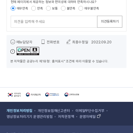
사
현재 페이지에서 제공하는 정보와 편의성에 대하여 만족하시나요?
콘텐츠 만족도 조사
지
매우만족
만족
보통
불만족
매우불만족
원
사
의견등록하기
업
의
관
담당자 정보
리
메뉴담당자
전화번호
최종수정일
2022.09.20
및
품
질
평
본 저작물은 공공누리 제1유형 : 출처표시" 조건에 따라 이용할 수 있습니다.
가
사
업
:
번
호,
제
국가상징알아보기 홈페이지 새 창 열림
지식재산처 홈페이지 새 창 열림
국민권익위원회 홈페이지 새 창 열림
규제정보포털 홈페이지 새 창 열림
목,
등
개인정보처리방침
개인정보침해신고센터
이메일무단수집거부
록
영상정보처리기기 운영관리방침
저작권정책
운영자메일
일,
조
회