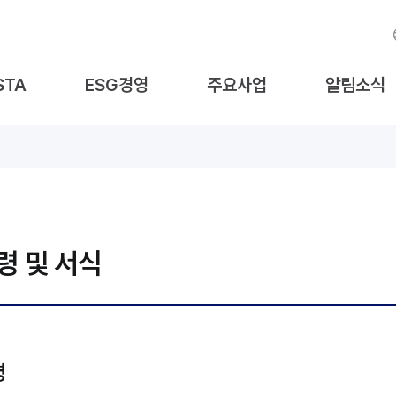
STA
ESG경영
주요사업
알림소식
령 및 서식
령