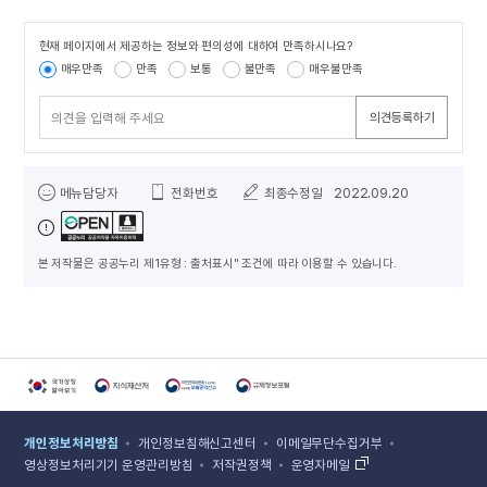
현재 페이지에서 제공하는 정보와 편의성에 대하여 만족하시나요?
콘텐츠 만족도 조사
매우만족
만족
보통
불만족
매우불만족
의견등록하기
담당자 정보
메뉴담당자
전화번호
최종수정일
2022.09.20
본 저작물은 공공누리 제1유형 : 출처표시" 조건에 따라 이용할 수 있습니다.
국가상징알아보기 홈페이지 새 창 열림
지식재산처 홈페이지 새 창 열림
국민권익위원회 홈페이지 새 창 열림
규제정보포털 홈페이지 새 창 열림
개인정보처리방침
개인정보침해신고센터
이메일무단수집거부
영상정보처리기기 운영관리방침
저작권정책
운영자메일