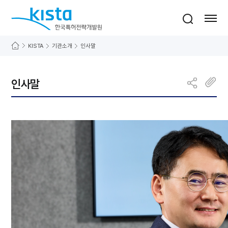
바로가기 메뉴
한국특허전략개발원
통합검색
사이트맵 열기
KISTA
기관소개
인사말
인사말